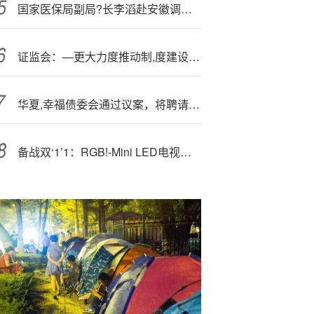
国家医保局副局?长李滔赴安徽调研医保支持基层卫生发展相关工作
证监会：—更大力度推动制,度建设，优化上市公司结构
华夏,幸福债委会通过议案，将聘请会计师事务所对华夏幸福进行专项财务尽调
备战双‘1’1：RGB!-Mini LED电视尺寸下放、价格下探