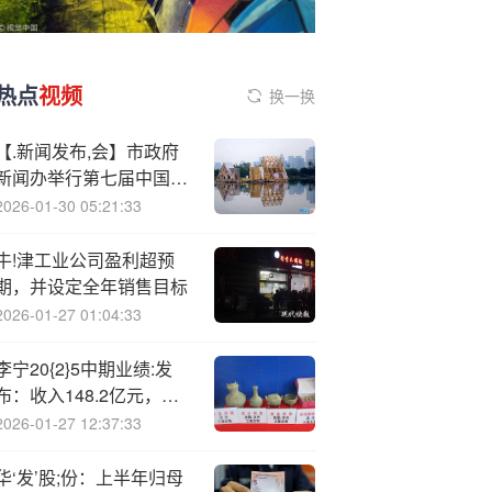
热点
视频
换一换
【.新闻发布,会】市政府
新闻办举行第七届中国天
津国际直升机博览会新闻
2026-01-30 05:21:33
发布会
牛!津工业公司盈利超预
期，并设定全年销售目标
2026-01-27 01:04:33
李宁20{2}5中期业绩:发
布：收入148.2亿元，同
比上升3.3%
2026-01-27 12:37:33
华‘发’股;份：上半年归母