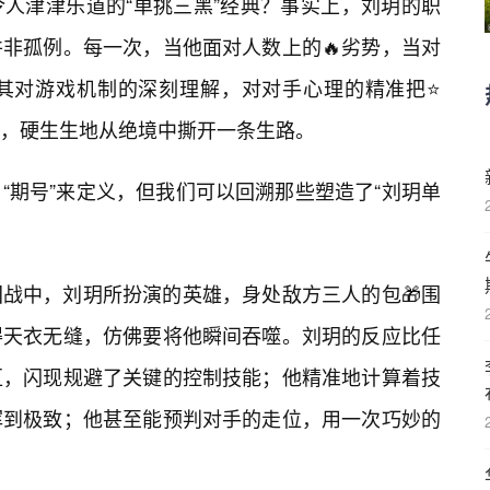
人津津乐道的“单挑三黑”经典？事实上，刘玥的职
非孤例。每一次，当他面对人数上的🔥劣势，当对
其对游戏机制的深刻理解，对对手心理的精准把⭐
，硬生生地从绝境中撕开一条生路。
“期号”来定义，但我们可以回溯那些塑造了“刘玥单
战中，刘玥所扮演的英雄，身处敌方三人的包🎁围
得天衣无缝，仿佛要将他瞬间吞噬。刘玥的反应比任
区，闪现规避了关键的控制技能；他精准地计算着技
挥到极致；他甚至能预判对手的走位，用一次巧妙的