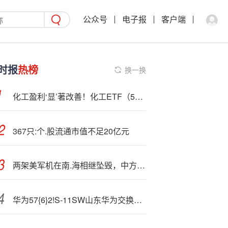
公众号
电子报
客户端
时报
热榜
换一换
化工盈利‘显’著改善！化工ETF（516020）拉升1%！机构：供给侧优化+技术优势或重塑全球格局
367只:个.股流通市值不足20亿元
两架美军机在南.海相继坠毁，中方!表态
华为57{6}2!S-11SW山东华为交换机销售中心现货