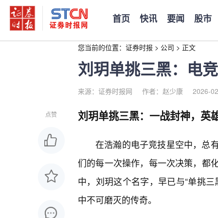
首页
快讯
要闻
股市
您当前的位置：
证券时报
>
公司
>
正文
刘玥单挑三黑：电竞
来源：证券时报网
作者：赵少康
2026-02
刘玥单挑三黑：一战封神，英
点赞
在浩瀚的电子竞技星空中，总
们的每一次操作，每一次决策，都
中，刘玥这个名字，早已与“单挑三
中不可磨灭的传奇。